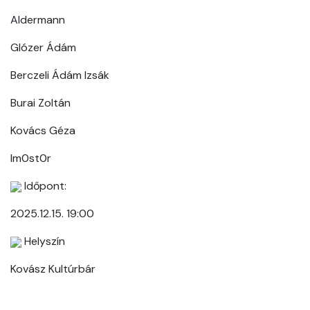
Aldermann
Glózer Ádám
Berczeli Ádám Izsák
Burai Zoltán
Kovács Géza
Im0st0r
Időpont:
2025.12.15. 19:00
Helyszín
Kovász Kultúrbár
1183, Budapest, Krúdy Gyula utca 8.