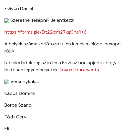
• Győri Dániel
Szeretnél fellépni? Jelentkezz!
https://forms.gle/Dt22ibm27kg9heYt6
A helyek száma korlátozott, érdemes mielőbb lecsapni
rájuk.
Ne feledjetek regisztrálni a Kovász honlapján is, hogy
biztosan legyen helyetek:
kovasz.bar/events
Versenykalap
Kapus Dominik
Boros Szandi
Tóth Gery
Eli