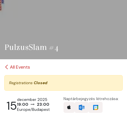
PulzusSlam #4
All Events
Registrations
Closed
Naptárbejegyzés létrehozása:
december 2025
15
19:00
23:00
Europe/Budapest