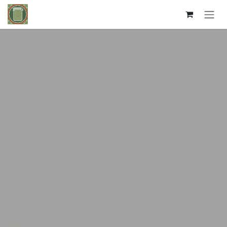
Kihagyás és továbblépés a tartalomhoz