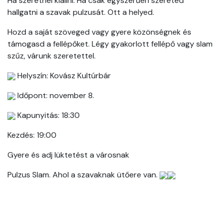
Ha szeretnél kiállni. Ha csak egyszerűen szereted
hallgatni a szavak pulzusát. Ott a helyed.
Hozd a saját szöveged vagy gyere közönségnek és
támogasd a fellépőket. Légy gyakorlott fellépő vagy slam
szűz, várunk szeretettel.
Helyszín: Kovász Kultúrbár
Időpont: november 8.
Kapunyitás: 18:30
Kezdés: 19:00
Gyere és adj lüktetést a városnak
Pulzus Slam. Ahol a szavaknak ütőere van.