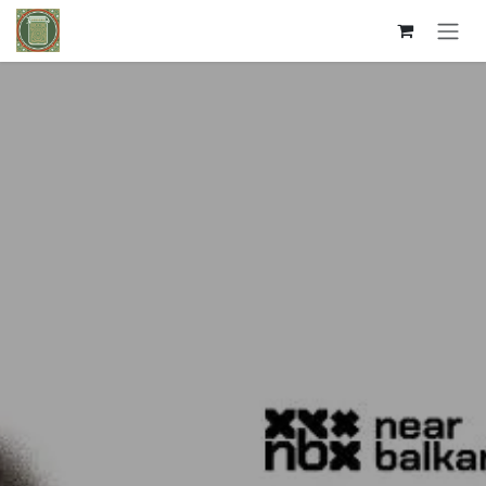
Kihagyás és továbblépés a tartalomhoz