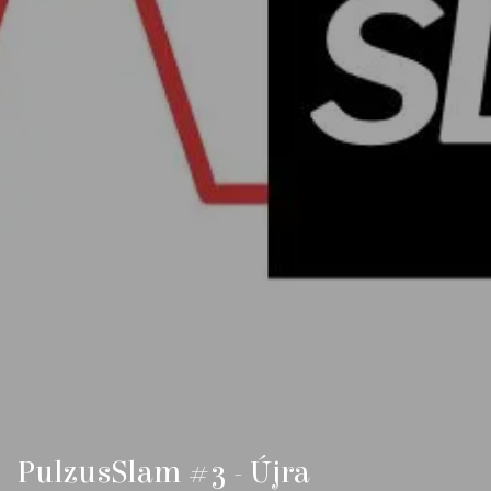
PulzusSlam #3 - Újra