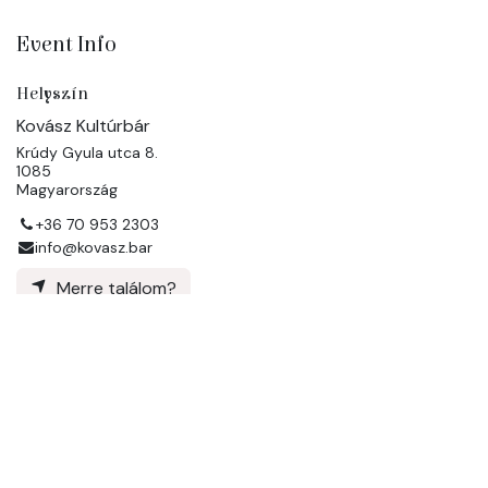
Event Info
Helyszín
Kovász Kultúrbár
Krúdy Gyula utca 8.
1085
Magyarország
+36 70 953 2303
info@kovasz.bar
Merre találom?
Szervező
Kovász Kultúrbár
+36 70 953 2303
info@kovasz.bar