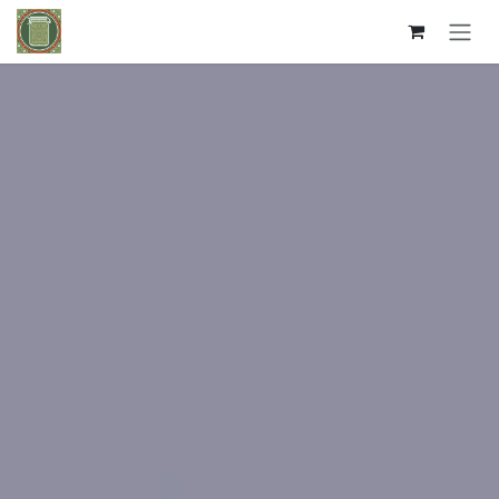
Kihagyás és továbblépés a tartalomhoz