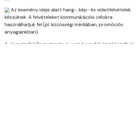
Az esemény ideje alatt hang-, kép- és videófelvételek
készülnek. A felvételeket kommunikációs célokra
használhatjuk fel (pl. közösségi médiában, promóciós
anyagainkban).
A részvétellel Ön tudomásul veszi, hogy felvétel készülhet
Önről, és hozzájárul annak lehetséges felhasználásához.
Amennyiben nem szeretne szerepelni a felvételeken,
kérjük, jelezze ezt a szervezőknek, vagy kerülje a kamera
látóterét!
Event Info
Helyszín
Kovász Kultúrbár
Krúdy Gyula utca 8.