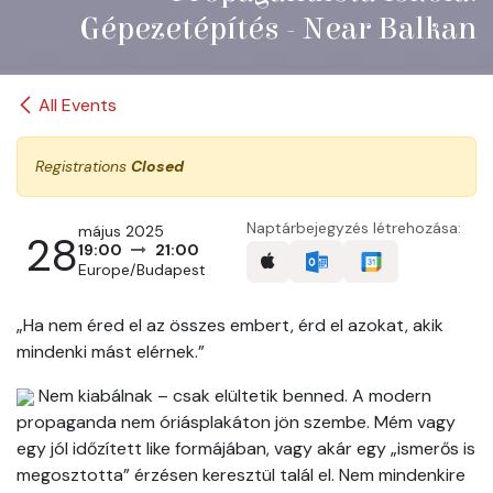
Gépezetépítés - Near Balkan
All Events
Registrations
Closed
Naptárbejegyzés létrehozása:
május 2025
28
19:00
21:00
Europe/Budapest
„Ha nem éred el az összes embert, érd el azokat, akik
mindenki mást elérnek.”
Nem kiabálnak – csak elültetik benned. A modern
propaganda nem óriásplakáton jön szembe. Mém vagy
egy jól időzített like formájában, vagy akár egy „ismerős is
megosztotta” érzésen keresztül talál el. Nem mindenkire