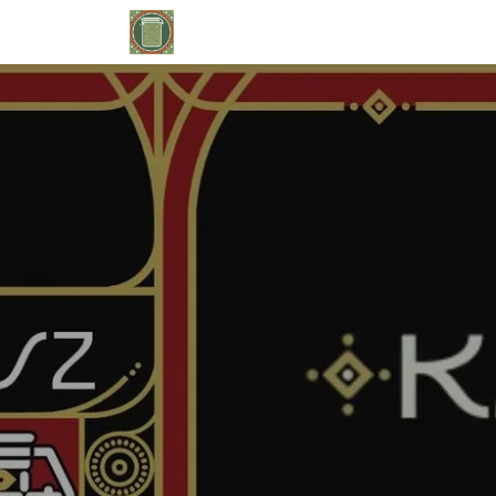
Kihagyás és továbblépés a tartalomhoz
Kezdőlap
Események
Lépj velün