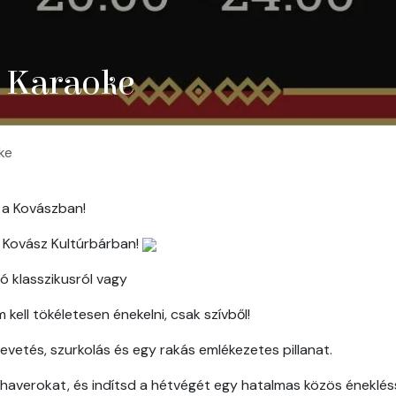
z Karaoke
ke
 a Kovászban!
 Kovász Kultúrbárban!
ó klasszikusról vagy
 kell tökéletesen énekelni, csak szívből!
nevetés, szurkolás és egy rakás emlékezetes pillanat.
a haverokat, és indítsd a hétvégét egy hatalmas közös énekléss