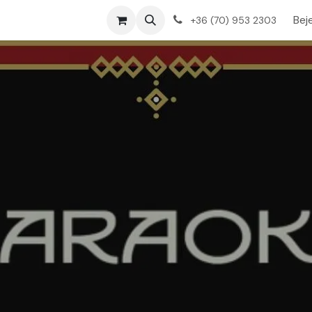
k kapcsolatba
Blog
Bej
+36 (70) 953 2303