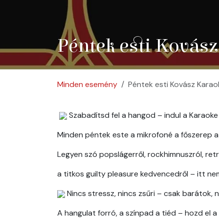
Péntek esti Kovás
Minden esemény
Péntek esti Kovász Karao
Szabadítsd fel a hangod – indul a Karaoke
Minden péntek este a mikrofoné a főszerep a
Legyen szó popslágerről, rockhimnuszról, retr
a titkos guilty pleasure kedvencedről – itt nem
Nincs stressz, nincs zsűri – csak barátok, 
A hangulat forró, a színpad a tiéd – hozd el 