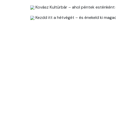
Kovász Kultúrbár – ahol péntek esténként 
Kezdd itt a hétvégét – és énekeld ki magad