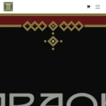
Kihagyás és továbblépés a tartalomhoz