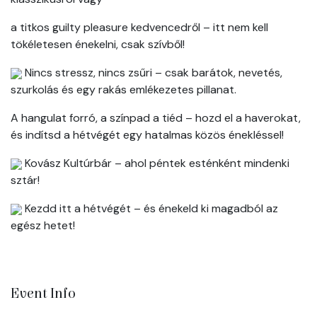
a titkos guilty pleasure kedvencedről – itt nem kell
tökéletesen énekelni, csak szívből!
Nincs stressz, nincs zsűri – csak barátok, nevetés,
szurkolás és egy rakás emlékezetes pillanat.
A hangulat forró, a színpad a tiéd – hozd el a haverokat,
és indítsd a hétvégét egy hatalmas közös énekléssel!
Kovász Kultúrbár – ahol péntek esténként mindenki
sztár!
Kezdd itt a hétvégét – és énekeld ki magadból az
egész hetet!
Event Info