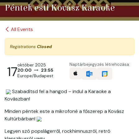
Péntek esti Kovász Karaoke
All Events
Registrations
Closed
Naptárbejegyzés létrehozása:
október 2025
17
20:00
23:55
Europe/Budapest
Szabadítsd fel a hangod – indul a Karaoke a
Kovászban!
Minden péntek este a mikrofoné a főszerep a Kovász
Kultúrbárban!
Legyen szó popslágerről, rockhimnuszról, retró
klasszikusról vagy