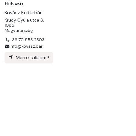
Helyszín
Kovász Kultúrbár
Krúdy Gyula utca 8.
1085
Magyarország
+36 70 953 2303
info@kovasz.bar
Merre találom?
Szervező
Kovász Kultúrbár
+36 70 953 2303
info@kovasz.bar
Megosztás
Tudja meg, hogy másik mit látnak és írnak erről az