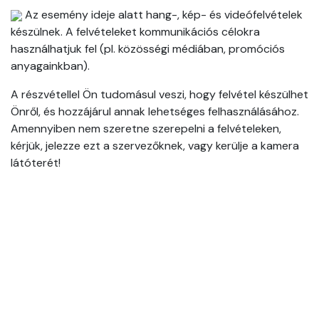
Az esemény ideje alatt hang-, kép- és videófelvételek
készülnek. A felvételeket kommunikációs célokra
használhatjuk fel (pl. közösségi médiában, promóciós
anyagainkban).
A részvétellel Ön tudomásul veszi, hogy felvétel készülhet
Önről, és hozzájárul annak lehetséges felhasználásához.
Amennyiben nem szeretne szerepelni a felvételeken,
kérjük, jelezze ezt a szervezőknek, vagy kerülje a kamera
látóterét!
Event Info
Helyszín
Kovász Kultúrbár
Krúdy Gyula utca 8.
1085