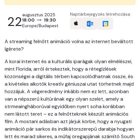
Naptárbejegyzés létrehozása:
augusztus 2025
22
18:00
19:30
Europe/Budapest
A streaming felnőtt animáció volna az internet beváltott
ígérete?
A korai internet és a kulturális iparágak olyan elmélészei,
mint Florida, arról értekeztek, hogy a rétegízlések
közönségei a digitális térben kapcsolódhatnak össze, és
a kivételes alkotók kreatív géniuszai utat törhetnek majd
hozzájuk. A végeredmény inkább nem ez lett, azonban
van a népszerű kultúrának egy olyan szelet, amely a
strmeaingháborúval egyidőben nyert soha korábban
nem látott teret – ez a felnőtteknek készült animációs
film. A mostani adásban azt járjuk körbe, hogy a nyugati
animáció pár sarkos és indikátorszerepű darabja hogyan
lett és marad sikeres, a műfaj öregapjának számító South