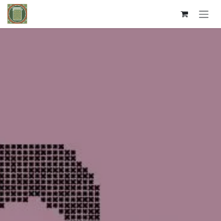
Kihagyás és továbblépés a tartalomhoz