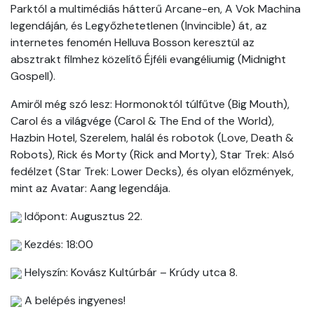
Parktól a multimédiás hátterű Arcane-en, A Vok Machina
legendáján, és Legyőzhetetlenen (Invincible) át, az
internetes fenomén Helluva Bosson keresztül az
absztrakt filmhez közelítő Éjféli evangéliumig (Midnight
Gospell).
Amiről még szó lesz: Hormonoktól túlfűtve (Big Mouth),
Carol és a világvége (Carol & The End of the World),
Hazbin Hotel, Szerelem, halál és robotok (Love, Death &
Robots), Rick és Morty (Rick and Morty), Star Trek: Alsó
fedélzet (Star Trek: Lower Decks), és olyan előzmények,
mint az Avatar: Aang legendája.
Időpont: Augusztus 22.
Kezdés: 18:00
Helyszín: Kovász Kultúrbár – Krúdy utca 8.
A belépés ingyenes!