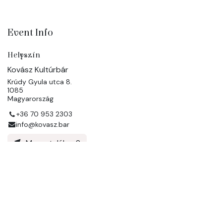
Event Info
Helyszín
Kovász Kultúrbár
Krúdy Gyula utca 8.
1085
Magyarország
+36 70 953 2303
info@kovasz.bar
Merre találom?
Szervező
Kovász Kultúrbár
+36 70 953 2303
info@kovasz.bar