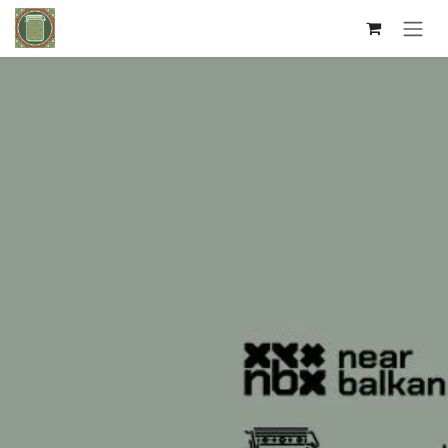
Kihagyás és továbblépés a tartalomhoz