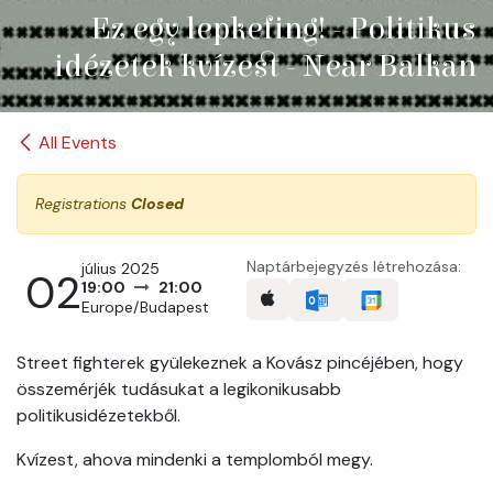
Ez egy lepkefing! - Politikus
idézetek kvízest - Near Balkan
All Events
Registrations
Closed
Naptárbejegyzés létrehozása:
július 2025
02
19:00
21:00
Europe/Budapest
Street fighterek gyülekeznek a Kovász pincéjében, hogy
összemérjék tudásukat a legikonikusabb
politikusidézetekből.
Kvízest, ahova mindenki a templomból megy.